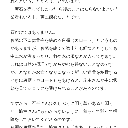
れるということだろう、と思います。
一度石を売ってしまった ら後のことは知らないよという
業者もいる中、実に感心なことです。
石だけではありません。
お墓の下には骨壷を納める唐櫃（カロート）というもの
がありますが、お墓を建てて数十年も経つとどうしても
中に水が溜まったり、竹や木の根などが入ってきます。
これは自然の摂理ですからやむを得ないことなのです
が、どなたかお亡くなりになって新しい遺骨を納骨する
ときに唐櫃（カロート）をあけると、施主さんが中の状
態を見てショックを受けられることがあるのです。
ですから、石半さんは久しぶりに開く墓があると聞く
と、施主さんにもわからないように、前もって黙って掃
除をしておいてくださるのです。
綺麗な唐櫃を見て、施主さんも「ああ、よかった」とご