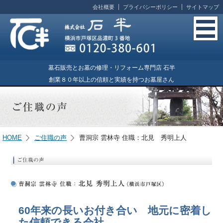
会社概要
プライバシーポリシー
サイトマップ
墓石販売とお墓の修理・リフォーム専門店 石半
創業８０年以上の信頼と実績を持つお墓屋さん
HOME
ご住職の声
曹洞宗 雲林寺 住職：北見 秀明上人
60年来の長いお付き合い 地元に密着し
た信頼できる会社