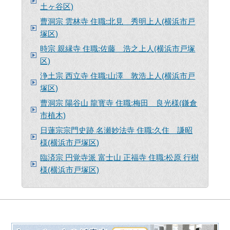
土ヶ谷区)
曹洞宗 雲林寺 住職:北見 秀明上人(横浜市戸
塚区)
時宗 親縁寺 住職:佐藤 浩之上人(横浜市戸塚
区)
浄土宗 西立寺 住職:山澤 敦浩上人(横浜市戸
塚区)
曹洞宗 陽谷山 龍寳寺 住職:梅田 良光様(鎌倉
市植木)
日蓮宗宗門史跡 名瀬妙法寺 住職:久住 謙昭
様(横浜市戸塚区)
臨済宗 円覚寺派 富士山 正福寺 住職:松原 行樹
様(横浜市戸塚区)