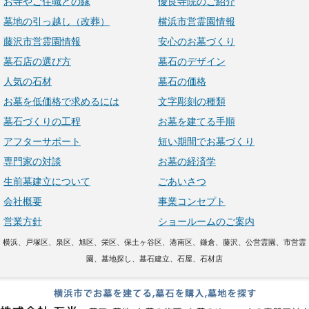
お寺やご住職との縁
優良寺院のご紹介
墓地の引っ越し（改葬）
横浜市営霊園情報
藤沢市営霊園情報
安心のお墓づくり
墓石店の選び方
墓石のデザイン
人気の石材
墓石の価格
お墓を低価格で求めるには
文字彫刻の種類
墓石づくりの工程
お墓を建てる手順
アフターサポート
短い期間でお墓づくり
専門家の対談
お墓の経済学
生前墓建立について
ごあいさつ
会社概要
事業コンセプト
営業方針
ショールームのご案内
横浜、戸塚区、泉区、旭区、栄区、保土ヶ谷区、港南区、鎌倉、藤沢、公営霊園、市営霊
園、墓地探し、墓石建立、石屋、石材店