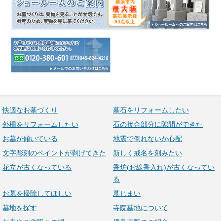
快適なお墓づくり
墓石をリフォームしたい
外柵をリフォームしたい
石の接合部分に隙間ができた
お墓が傾いている
地震で倒れないか心配
文字彫刻のペイントが剥げてきた
新しく戒名を刻みたい
花立が古くなっている
香炉(お線香入れ)が古くなってい
る
お墓を掃除してほしい
墓じまい
墓地を探す
寺院墓地について