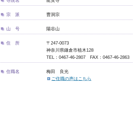
寺院名
龍寳寺
宗 派
曹洞宗
山 号
陽谷山
住 所
〒247-0073
神奈川県鎌倉市植木128
TEL：0467-46-2807 FAX：0467-46-2863
住職名
梅田 良光
ご住職の声はこちら