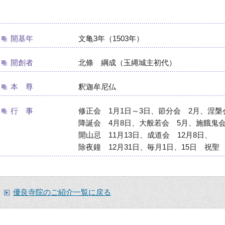
開基年
文亀3年（1503年）
開創者
北條 綱成（玉縄城主初代）
本 尊
釈迦牟尼仏
行 事
修正会 1月1日～3日、節分会 2月、涅槃
降誕会 4月8日、大般若会 5月、施餓鬼会
開山忌 11月13日、成道会 12月8日、
除夜鐘 12月31日、毎月1日、15日 祝聖
優良寺院のご紹介一覧に戻る