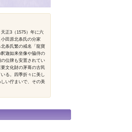
正3（1575）年に六
（小田原北条氏の分家
る北条氏繁の戒名「龍寶
の釈迦如来坐像や脇侍の
朝の位牌も安置されてい
重要文化財の茅葺の古民
ている。四季折々に美し
わしい佇まいで、その美