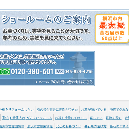
外柵をリフォームしたい
石の接合部分に隙間ができた
お墓が傾いている
地震で倒れな
香炉(お線香入れ)が古くなっている
お墓を掃除してほしい
墓じまい
墓地を探す
寺
横浜市営霊園情報
藤沢市営霊園情報
安心のお墓づくり
墓石店の選び方
墓石のデザイ