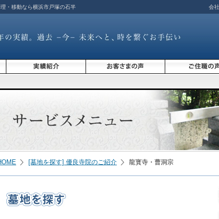
修理・移動なら横浜市戸塚の石半
会
HOME
[墓地を探す] 優良寺院のご紹介
龍寳寺・曹洞宗