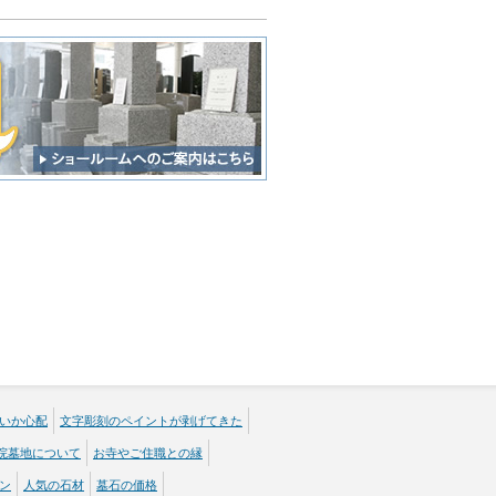
いか心配
文字彫刻のペイントが剥げてきた
院墓地について
お寺やご住職との縁
ン
人気の石材
墓石の価格