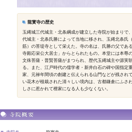
龍寳寺の歴史
玉縄城三代城主・北条綱成が建立した寺院が始まりで、天
代城主・北条氏勝によって当地に移され、玉縄北条氏
筋）の菩堤寺として栄えた。寺の名は、氏勝の父であ
寺殿応栄公大居士」からとられたもの。本堂には本尊
文殊菩薩・普賢菩薩がまつられ、歴代玉縄城主や源実
る。また、江戸時代の儒学者・新井白石の碑や国指定
家、元禄年間頃の創建と伝えられる山門などが残され
い花木が植栽された清々しい境内は、古都鎌倉にふさ
しさに惹かれて檀家になる人も少なくない。