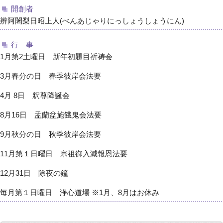
開創者
辨阿闍梨日昭上人(べんあじゃりにっしょうしょうにん)
行 事
1月第2土曜日 新年初題目祈祷会
3月春分の日 春季彼岸会法要
4月 8日 釈尊降誕会
8月16日 盂蘭盆施餓鬼会法要
9月秋分の日 秋季彼岸会法要
11月第１日曜日 宗祖御入滅報恩法要
12月31日 除夜の鐘
毎月第１日曜日 浄心道場 ※1月、8月はお休み