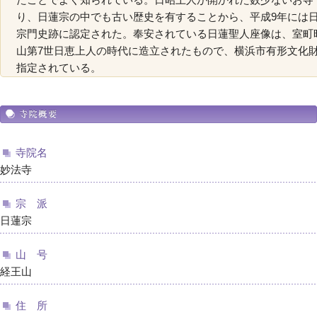
り、日蓮宗の中でも古い歴史を有することから、平成9年には
宗門史跡に認定された。奉安されている日蓮聖人座像は、室町
山第7世日恵上人の時代に造立されたもので、横浜市有形文化
指定されている。
寺院名
妙法寺
宗 派
日蓮宗
山 号
経王山
住 所