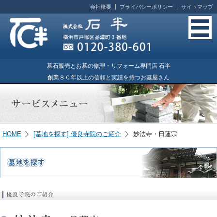
会社概要
プライバシーポリシー
サイトマップ
墓石販売とお墓の修理・リフォーム専門店 石半
創業８０年以上の信頼と実績を持つお墓屋さん
HOME
[墓地を探す] 優良寺院のご紹介
妙法寺・日蓮宗