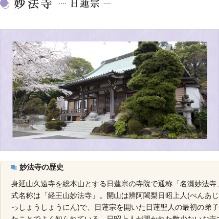
妙法寺の歴史
身延山久遠寺を総本山とする日蓮宗の寺院で通称「名瀬妙法寺
式名称は「経王山妙法寺」。開山は辨阿闍梨日昭上人(べんあ
っしょうしょうにん)で、日蓮宗を開いた日蓮聖人の最初の弟
たことでよく知られている。日昭上人が開かれた数少ないお寺