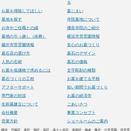
る
お墓を掃除してほしい
墓じまい
墓地を探す
寺院墓地について
お寺やご住職との縁
優良寺院のご紹介
墓地の引っ越し（改葬）
横浜市営霊園情報
藤沢市営霊園情報
安心のお墓づくり
墓石店の選び方
墓石のデザイン
人気の石材
墓石の価格
お墓を低価格で求めるには
文字彫刻の種類
墓石づくりの工程
お墓を建てる手順
アフターサポート
短い期間でお墓づくり
専門家の対談
お墓の経済学
生前墓建立について
ごあいさつ
会社概要
事業コンセプト
営業方針
ショールームのご案内
横浜、戸塚区、泉区、旭区、栄区、保土ヶ谷区、港南区、鎌倉、藤沢、公営霊園、市営霊