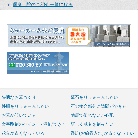
優良寺院のご紹介一覧に戻る
快適なお墓づくり
墓石をリフォームしたい
外柵をリフォームしたい
石の接合部分に隙間ができた
お墓が傾いている
地震で倒れないか心配
文字彫刻のペイントが剥げてきた
新しく戒名を刻みたい
花立が古くなっている
香炉(お線香入れ)が古くなってい