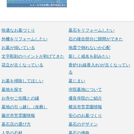
快適なお墓づくり
墓石をリフォームしたい
外柵をリフォームしたい
石の接合部分に隙間ができた
お墓が傾いている
地震で倒れないか心配
文字彫刻のペイントが剥げてきた
新しく戒名を刻みたい
花立が古くなっている
香炉(お線香入れ)が古くなってい
る
お墓を掃除してほしい
墓じまい
墓地を探す
寺院墓地について
お寺やご住職との縁
優良寺院のご紹介
墓地の引っ越し（改葬）
横浜市営霊園情報
藤沢市営霊園情報
安心のお墓づくり
墓石店の選び方
墓石のデザイン
人気の石材
墓石の価格