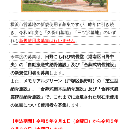
横浜市営墓地の新規使用者募集ですが、昨年に引き続
き、令和5年度も「久保山墓地」「三ツ沢墓地」のいず
れも
新規使用者募集は行いません
。
今年度の募集は、
日野こもれび納骨堂（港南区日野中
央）の「自動搬送式納骨施設」及び「合葬式納骨施設」
の新規使用者を募集
します。
また、
メモリアルグリーン（戸塚区俣野町）の「芝生型
納骨施設」、「合葬式樹木型納骨施設」及び「合葬式慰
霊碑型納骨施設」で、これまでに返還された現在未使用
の区画について使用者を募集
します。
【申込期間】令和５年９月１日（金曜日）から令和５年