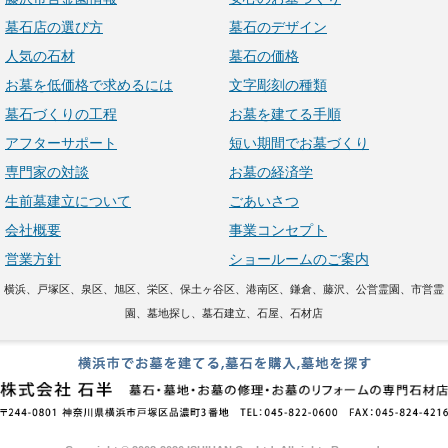
墓石店の選び方
墓石のデザイン
人気の石材
墓石の価格
お墓を低価格で求めるには
文字彫刻の種類
墓石づくりの工程
お墓を建てる手順
アフターサポート
短い期間でお墓づくり
専門家の対談
お墓の経済学
生前墓建立について
ごあいさつ
会社概要
事業コンセプト
営業方針
ショールームのご案内
横浜、戸塚区、泉区、旭区、栄区、保土ヶ谷区、港南区、鎌倉、藤沢、公営霊園、市営霊
園、墓地探し、墓石建立、石屋、石材店