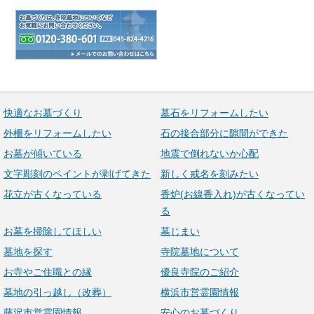
快適なお墓づくり
墓石をリフォームしたい
外柵をリフォームしたい
石の接合部分に隙間ができた
お墓が傾いている
地震で倒れないか心配
文字彫刻のペイントが剥げてきた
新しく戒名を刻みたい
花立が古くなっている
香炉(お線香入れ)が古くなってい
る
お墓を掃除してほしい
墓じまい
墓地を探す
寺院墓地について
お寺やご住職との縁
優良寺院のご紹介
墓地の引っ越し（改葬）
横浜市営霊園情報
藤沢市営霊園情報
安心のお墓づくり