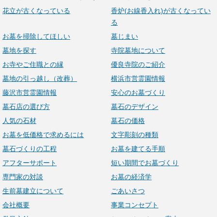
花立が古くなっている
香炉(お線香入れ)が古くなってい
る
お墓を掃除してほしい
墓じまい
墓地を探す
寺院墓地について
お寺やご住職との縁
優良寺院のご紹介
墓地の引っ越し（改葬）
横浜市営霊園情報
藤沢市営霊園情報
安心のお墓づくり
墓石店の選び方
墓石のデザイン
人気の石材
墓石の価格
お墓を低価格で求めるには
文字彫刻の種類
墓石づくりの工程
お墓を建てる手順
アフターサポート
短い期間でお墓づくり
専門家の対談
お墓の経済学
生前墓建立について
ごあいさつ
会社概要
事業コンセプト