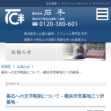
会社概要
プライバシーポリシー
サイトマップ
墓石販売とお墓の修理・リフォーム専門店 石半
創業８０年以上の信頼と実績を持つお墓屋さん
HOME
お知らせ
墓石への文字彫刻について－横浜市営墓地三ツ沢墓地－
墓石への文字彫刻について－横浜市営墓地三ツ沢
墓地－