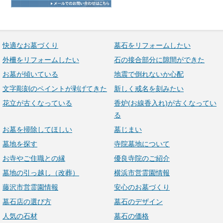
快適なお墓づくり
墓石をリフォームしたい
外柵をリフォームしたい
石の接合部分に隙間ができた
お墓が傾いている
地震で倒れないか心配
文字彫刻のペイントが剥げてきた
新しく戒名を刻みたい
花立が古くなっている
香炉(お線香入れ)が古くなってい
る
お墓を掃除してほしい
墓じまい
墓地を探す
寺院墓地について
お寺やご住職との縁
優良寺院のご紹介
墓地の引っ越し（改葬）
横浜市営霊園情報
藤沢市営霊園情報
安心のお墓づくり
墓石店の選び方
墓石のデザイン
人気の石材
墓石の価格